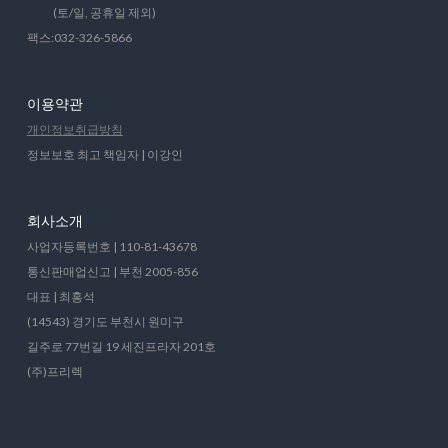
(토/일, 공휴일 제외)
팩스:032-326-5866
이용약관
개인정보취급방침
정보보호 최고 책임자 | 이강인
회사소개
사업자등록번호 | 110-81-43678
통신판매업신고 | 부천 2005-856
대표 | 최홍석
(14543) 경기도 부천시 원미구
길주로 77번길 19 세진프라자 201호
(주)프리렉