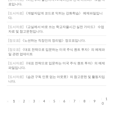
료입니다.
[도서자료]
《개발자답게 코드로 익히는 강화학습》 예제파일입니
다.
[도서자료]
《교실에서 바로 쓰는 학교자율시간 실전 가이드》 수업
자료 및 참고문헌입니다.
[정오표]
《노션하는 직장인의 정리법》정오표입니다.
[정오표]
《대표 전략으로 입문하는 미국 주식 퀀트 투자》의 예제파
일 관련 업데이트
[도서자료]
《대표 전략으로 입문하는 미국 주식 퀀트 투자》의 예제
파일입니다.
[도서자료]
《습관 구독 인풋 없는 아웃풋》의 참고문헌 및 활동지입
니다.
1
1
2
3
4
5
6
7
8
9
0