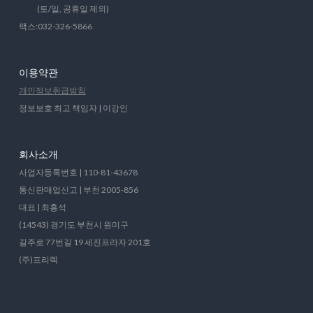
(토/일, 공휴일 제외)
팩스:032-326-5866
이용약관
개인정보취급방침
정보보호 최고 책임자 | 이강인
회사소개
사업자등록번호 | 110-81-43678
통신판매업신고 | 부천 2005-856
대표 | 최홍석
(14543) 경기도 부천시 원미구
길주로 77번길 19 세진프라자 201호
(주)프리렉