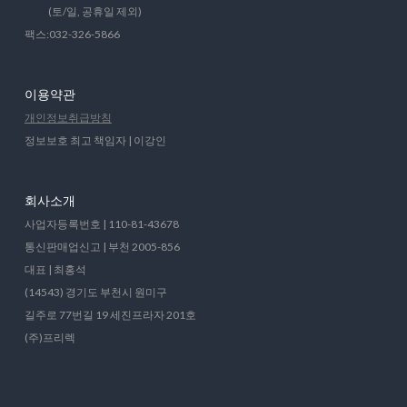
(토/일, 공휴일 제외)
팩스:032-326-5866
이용약관
개인정보취급방침
정보보호 최고 책임자 | 이강인
회사소개
사업자등록번호 | 110-81-43678
통신판매업신고 | 부천 2005-856
대표 | 최홍석
(14543) 경기도 부천시 원미구
길주로 77번길 19 세진프라자 201호
(주)프리렉