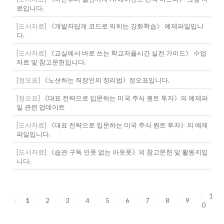
료입니다.
[도서자료]
《개발자답게 코드로 익히는 강화학습》 예제파일입니
다.
[도서자료]
《교실에서 바로 쓰는 학교자율시간 실전 가이드》 수업
자료 및 참고문헌입니다.
[정오표]
《노션하는 직장인의 정리법》정오표입니다.
[정오표]
《대표 전략으로 입문하는 미국 주식 퀀트 투자》의 예제파
일 관련 업데이트
[도서자료]
《대표 전략으로 입문하는 미국 주식 퀀트 투자》의 예제
파일입니다.
[도서자료]
《습관 구독 인풋 없는 아웃풋》의 참고문헌 및 활동지입
니다.
1
1
2
3
4
5
6
7
8
9
0