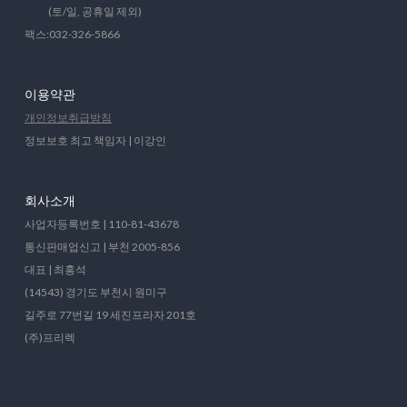
(토/일, 공휴일 제외)
팩스:032-326-5866
이용약관
개인정보취급방침
정보보호 최고 책임자 | 이강인
회사소개
사업자등록번호 | 110-81-43678
통신판매업신고 | 부천 2005-856
대표 | 최홍석
(14543) 경기도 부천시 원미구
길주로 77번길 19 세진프라자 201호
(주)프리렉