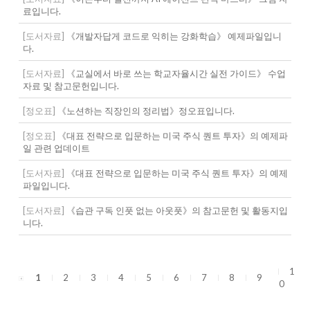
료입니다.
[도서자료]
《개발자답게 코드로 익히는 강화학습》 예제파일입니
다.
[도서자료]
《교실에서 바로 쓰는 학교자율시간 실전 가이드》 수업
자료 및 참고문헌입니다.
[정오표]
《노션하는 직장인의 정리법》정오표입니다.
[정오표]
《대표 전략으로 입문하는 미국 주식 퀀트 투자》의 예제파
일 관련 업데이트
[도서자료]
《대표 전략으로 입문하는 미국 주식 퀀트 투자》의 예제
파일입니다.
[도서자료]
《습관 구독 인풋 없는 아웃풋》의 참고문헌 및 활동지입
니다.
1
1
2
3
4
5
6
7
8
9
0