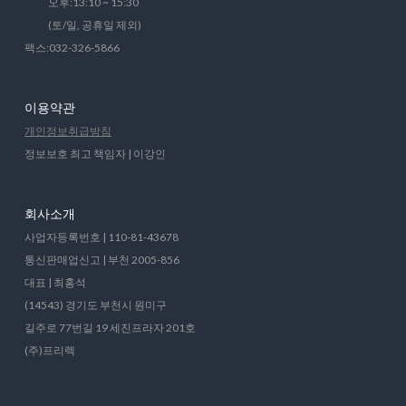
오후:13:10 ~ 15:30
(토/일, 공휴일 제외)
팩스:032-326-5866
이용약관
개인정보취급방침
정보보호 최고 책임자 | 이강인
회사소개
사업자등록번호 | 110-81-43678
통신판매업신고 | 부천 2005-856
대표 | 최홍석
(14543) 경기도 부천시 원미구
길주로 77번길 19 세진프라자 201호
(주)프리렉