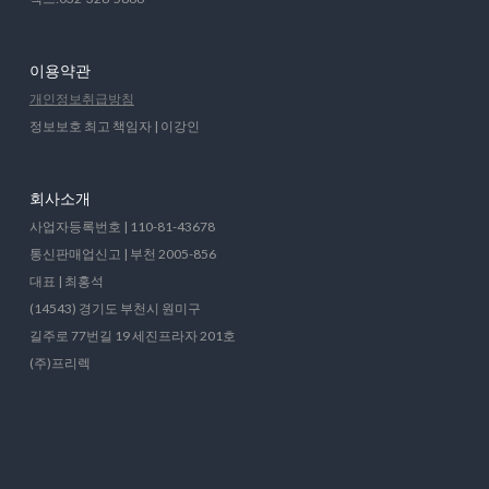
이용약관
개인정보취급방침
정보보호 최고 책임자 | 이강인
회사소개
사업자등록번호 | 110-81-43678
통신판매업신고 | 부천 2005-856
대표 | 최홍석
(14543) 경기도 부천시 원미구
길주로 77번길 19 세진프라자 201호
(주)프리렉