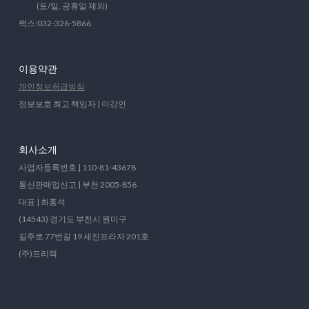
(토/일, 공휴일 제외)
팩스:032-326-5866
이용약관
개인정보취급방침
정보보호 최고 책임자 | 이강인
회사소개
사업자등록번호 | 110-81-43678
통신판매업신고 | 부천 2005-856
대표 | 최홍석
(14543) 경기도 부천시 원미구
길주로 77번길 19 세진프라자 201호
(주)프리렉