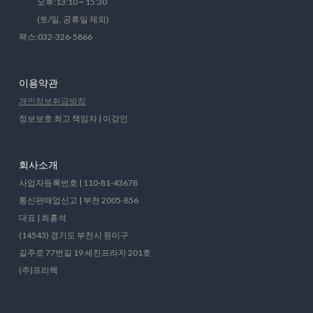
오후:13:10 ~ 15:30
(토/일, 공휴일 제외)
팩스:032-326-5866
이용약관
개인정보취급방침
정보보호 최고 책임자 | 이강인
회사소개
사업자등록번호 | 110-81-43678
통신판매업신고 | 부천 2005-856
대표 | 최홍석
(14543) 경기도 부천시 원미구
길주로 77번길 19 세진프라자 201호
(주)프리렉