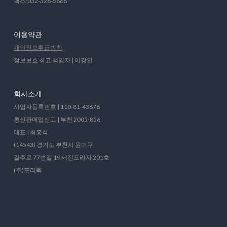
팩스:032-326-5866
이용약관
개인정보취급방침
정보보호 최고 책임자 | 이강인
회사소개
사업자등록번호 | 110-81-43678
통신판매업신고 | 부천 2005-856
대표 | 최홍석
(14543) 경기도 부천시 원미구
길주로 77번길 19 세진프라자 201호
(주)프리렉