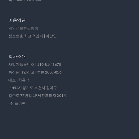
이용약관
개인정보취급방침
정보보호 최고 책임자 | 이강인
회사소개
사업자등록번호 | 110-81-43678
통신판매업신고 | 부천 2005-856
대표 | 최홍석
(14543) 경기도 부천시 원미구
길주로 77번길 19 세진프라자 201호
(주)프리렉