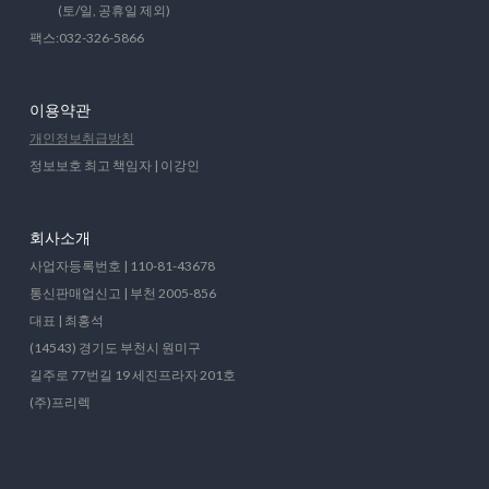
(토/일, 공휴일 제외)
팩스:032-326-5866
이용약관
개인정보취급방침
정보보호 최고 책임자 | 이강인
회사소개
사업자등록번호 | 110-81-43678
통신판매업신고 | 부천 2005-856
대표 | 최홍석
(14543) 경기도 부천시 원미구
길주로 77번길 19 세진프라자 201호
(주)프리렉