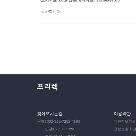
도서자료_D3.js 입문(예제파일)_20140919.zip
감사합니다.
찾아오시는길
이용약관
문의 | 032-326-7282(대표)
개인정보취급
오전:09:30 ~ 11:50
정보보호 최고