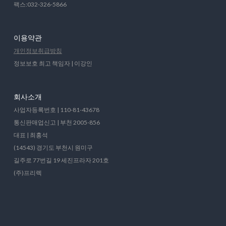
팩스:032-326-5866
이용약관
개인정보취급방침
정보보호 최고 책임자 | 이강인
회사소개
사업자등록번호 | 110-81-43678
통신판매업신고 | 부천 2005-856
대표 | 최홍석
(14543) 경기도 부천시 원미구
길주로 77번길 19 세진프라자 201호
(주)프리렉