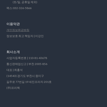
(토/일, 공휴일 제외)
팩스:032-326-5866
이용약관
개인정보취급방침
정보보호 최고 책임자 | 이강인
회사소개
사업자등록번호 | 110-81-43678
통신판매업신고 | 부천 2005-856
대표 | 최홍석
(14543) 경기도 부천시 원미구
길주로 77번길 19 세진프라자 201호
(주)프리렉