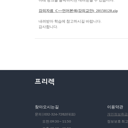
아래 링크를 클릭하시면 내려받을 수 있습니다.
강의자료_C++언어본색(강의교안)_20150120.zip
내려받아 학습에 참고하시길 바랍니다.
감사합니다.
찾아오시는길
이용약관
문의 | 032-326-7282(대표)
개인정보취급
오전:09:30 ~ 11:50
정보보호 최고