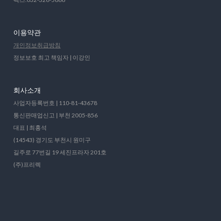
이용약관
개인정보취급방침
정보보호 최고 책임자 | 이강인
회사소개
사업자등록번호 | 110-81-43678
통신판매업신고 | 부천 2005-856
대표 | 최홍석
(14543) 경기도 부천시 원미구
길주로 77번길 19 세진프라자 201호
(주)프리렉