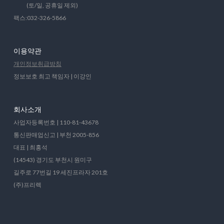
(토/일, 공휴일 제외)
팩스:032-326-5866
이용약관
개인정보취급방침
정보보호 최고 책임자 | 이강인
회사소개
사업자등록번호 | 110-81-43678
통신판매업신고 | 부천 2005-856
대표 | 최홍석
(14543) 경기도 부천시 원미구
길주로 77번길 19 세진프라자 201호
(주)프리렉