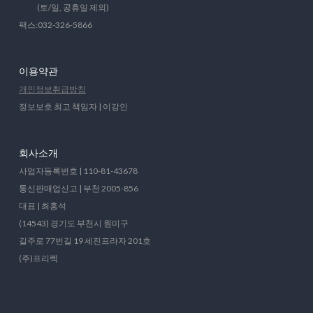
(토/일, 공휴일 제외)
팩스:032-326-5866
이용약관
개인정보취급방침
정보보호 최고 책임자 | 이강인
회사소개
사업자등록번호 | 110-81-43678
통신판매업신고 | 부천 2005-856
대표 | 최홍석
(14543) 경기도 부천시 원미구
길주로 77번길 19 세진프라자 201호
(주)프리렉