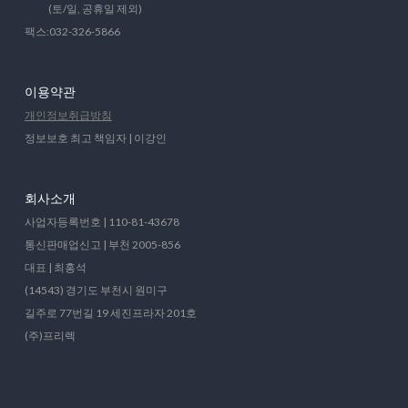
(토/일, 공휴일 제외)
팩스:032-326-5866
이용약관
개인정보취급방침
정보보호 최고 책임자 | 이강인
회사소개
사업자등록번호 | 110-81-43678
통신판매업신고 | 부천 2005-856
대표 | 최홍석
(14543) 경기도 부천시 원미구
길주로 77번길 19 세진프라자 201호
(주)프리렉