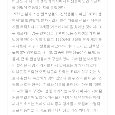
하고 있다. 나아가 생명의 역사에서 미생물이 인간의 진화
를 어떻게 추동했는지를 통찰한다.
1977년 칼 워즈는 원핵생물도, 진핵생물도 아닌 “제3의 생
명체”를 발견했다. 분자서열의 분석 기술로 생물의 계통관
계를 추적하다가 고세균(아르케이아)을 찾아낸 것이다. 그
는 세포핵이 없는 원핵생물과 핵이 있는 진핵생물의 이분
법이 틀렸다는 것을 알리고, 1990년에 ‘3영역 분류 체계’를
제시했다. 지구의 생물을 세균(박테리아), 고세균, 진핵생
물의 3개 영역으로 나누고, 그중에 진핵생물은 식물계, 동
물계, 균계, 원생생물계로 구분하였다. 이러한 분자계통학
의 발전은 생명의 역사를 다시 살펴보는 계기가 되었다.
미생물을 포함한 모든 생물의 진화는 우리가 알고 있는 것
보다 훨씬 더 복잡하게 얽혀 있었다. 칼 워즈와 린 마굴리스
등의 새로운 연구는 진화와 계통을 표현하는 다윈의 “생명
의 나무”를 바꾸었다. 생명의 역사는 나무가 아니라 거미줄
처럼 연결되어 있었다. 미생물의 세계에서 유전자는 아래
세대로 흐르는 것이 아니라 종의 경계를 가로질러 수평적
으로 이동하였다. 바로 항생제 내성을 가진 박테리아가 이