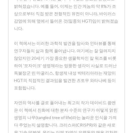
밝혀졌습니다. 예를 들어, 이제는 인간 게놈의 약 8%가 조
상으로부터 직접 받은 전형적인 유전이 아니라, 바이러스
감염에 의해 옆에서 들어온 것(일종의 HGT)임이 밝혀졌습
니다.
이 책에서는 이러한 과학적 발견을 탐사와 인터뷰를 통해
연구자들의 삶과 함께 풀어냅니다. 여기에는 잘 알려지지
않았지만 20세기 가장 중요한 생물학자인 칼 워즈를 비롯
하여 '모자이크' 생명체라는 엉뚱한 생각이 사실로 드러난
독불장군 린 마굴리스, 항생제 내성 박테리아라는 재앙이
HGT의 직접적인 결과임을 발견한 츠토무 와타나베 등이
포함됩니다.
자연의 역사를 글로 풀어내는 최고의 작가 데이비드 쾀멘
은 이 책에서 진화에 대한 분자 수준의 연구가 어떻게 얽힌
생명의 나무(tangled tree of life)라는 놀라운 인식을 가져
다 주었는지 설명합니다. 크리스퍼(CRISPR)와 같은 새로
운 기술 덕분에, 우리는 이제 자연이 오랫동안 해온 것처럼