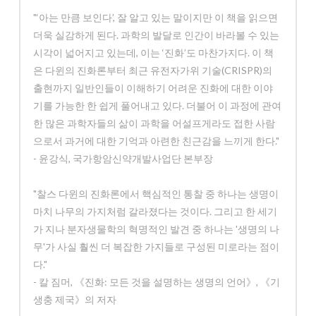
"‘아는 만큼 보인다’, 잘 알고 있는 말이지만 이 책을 읽으면
더욱 실감하게 된다. 과학의 발달로 인간이 바라볼 수 있는
시각이 넓어지고 있는데, 이는 ‘진화’도 마찬가지다. 이 책
은 다윈의 진화론부터 최근 유전자가위 기술(CRISPR)의
출현까지 일반인들이 이해하기 어려운 진화에 대한 이야
기를 가능한 한 쉽게 풀어내고 있다. 더불어 이 과정에 관여
한 많은 과학자들의 삶이 과학을 어설프게라도 접한 사람
으로서 과거에 대한 기억과 아련한 친근감을 느끼게 한다."
- 윤강식, 국가항암신약개발사업단 본부장
"찰스 다윈의 진화론에서 핵심적인 통찰 중 하나는 생명이
마치 나무의 가지처럼 갈라졌다는 것이다. 그리고 한 세기
가 지나 분자생물학의 혁명적인 발견 중 하나는 '생명의 나
무'가 사실 훨씬 더 복잡한 가지들로 구성된 미로라는 점이
다."
- 칼 짐머, 《진화: 모든 것을 설명하는 생명의 언어》, 《기
생충 제국》의 저자