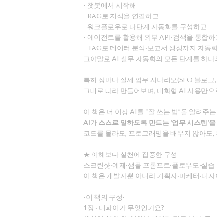
- 챗봇에서 시작해
- RAG로 지식을 연결하고
- 워크플로우로 다단계 자동화를 구성하고
- 에이전트를 활용해 외부 API·검색을 통합하
- TAG로 데이터 분석·보고서 생성까지 자동
그야말로 AI 실무 자동화의 모든 단계를 하
특히 장마다 실제 업무 시나리오(SEO 블로그, 
그대로 따라 만들어보며, 대화형 AI 사용만으
이 책은 더 이상 AI를 “잘 쓰는 법”을 알려주는
AI가 스스로 일하도록 만드는 ‘업무 시스템’
코드를 몰라도, 프로그래밍을 배우지 않아도, 
★ 이해보다 실천에 집중한 구성
스크린샷·예제·샘플 프롬프트·플로우도·실습 파
이 책은 개발자뿐 아니라 기획자·마케터·디자이
-이 책의 구성-
1장 · 디파이가 무엇인가요?