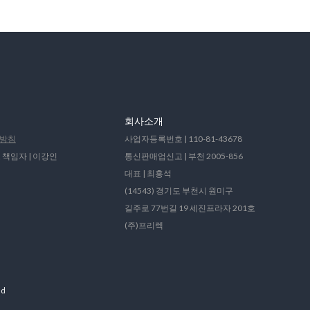
회사소개
방침
사업자등록번호 | 110-81-43678
 책임자 | 이강인
통신판매업신고 | 부천 2005-856
대표 | 최홍석
(14543) 경기도 부천시 원미구
길주로 77번길 19 세진프라자 201호
(주)프리렉
ed