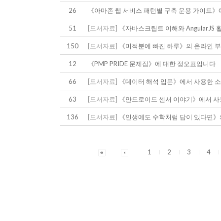
26
《아마존 웹 서비스 패턴별 구축 운용 가이드》
51
[도서자료]
《자바스크립트 이해와 AngularJ
150
[도서자료]
《미적분에 빠진 하루》의 온라인 부
12
《PMP PRIDE 문제집》에 대한 정오표입니다
66
[도서자료]
《데이터 해석 입문》에서 사용한 
63
[도서자료]
《안드로이드 센서 이야기》에서 사
136
[도서자료]
《인생에도 수학처럼 답이 있다면》
1
2
3
4