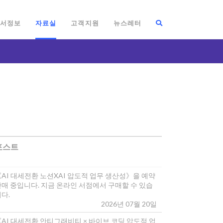
서정보
자료실
고객지원
뉴스레터
포스트
《AI 대세전환 노션XAI 압도적 업무 생산성》을 예약
판매 중입니다. 지금 온라인 서점에서 구매할 수 있습
다.
2026년 07월 20일
《AI 대세전환 안티그래비티 × 바이브 코딩 압도적 업