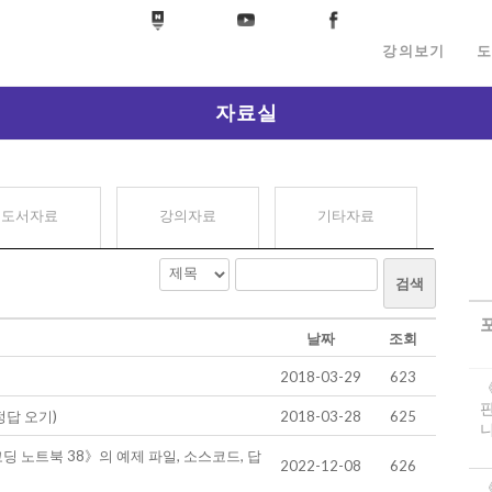
강의보기
도
자료실
도서자료
강의자료
기타자료
검색
날짜
조회
2018-03-29
623
정답 오기)
2018-03-28
625
니
 노트북 38》의 예제 파일, 소스코드, 답
2022-12-08
626