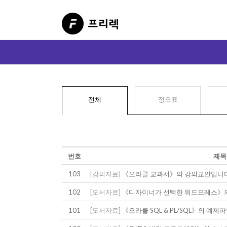
전체
정오표
번호
제목
103
[강의자료]
《오라클 교과서》의 강의교안입니다
102
[도서자료]
《디자이너가 선택한 워드프레스》의
101
[도서자료]
《오라클 SQL & PL/SQL》의 예제