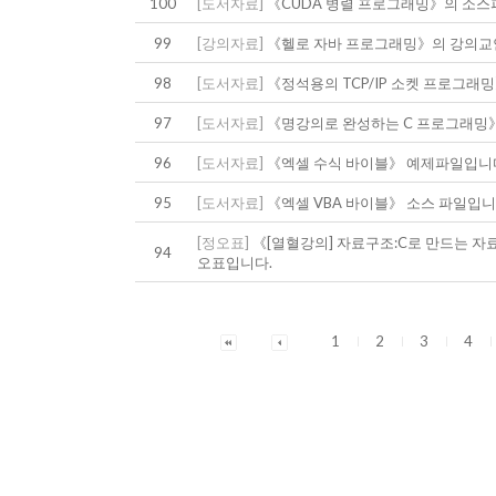
100
[도서자료]
《CUDA 병렬 프로그래밍》의 소스
99
[강의자료]
《헬로 자바 프로그래밍》의 강의교
98
[도서자료]
《정석용의 TCP/IP 소켓 프로그래
97
[도서자료]
《명강의로 완성하는 C 프로그래밍
96
[도서자료]
《엑셀 수식 바이블》 예제파일입니
95
[도서자료]
《엑셀 VBA 바이블》 소스 파일입니
[정오표]
《[열혈강의] 자료구조:C로 만드는 자
94
오표입니다.
1
2
3
4