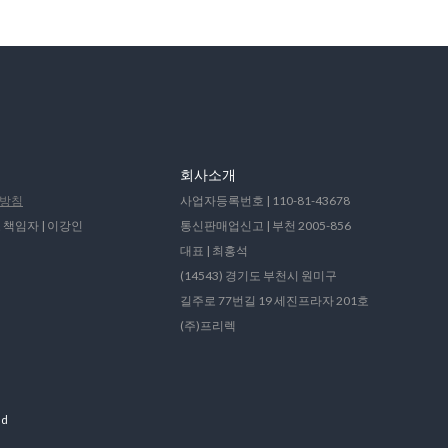
회사소개
방침
사업자등록번호 | 110-81-43678
 책임자 | 이강인
통신판매업신고 | 부천 2005-856
대표 | 최홍석
(14543) 경기도 부천시 원미구
길주로 77번길 19 세진프라자 201호
(주)프리렉
ed