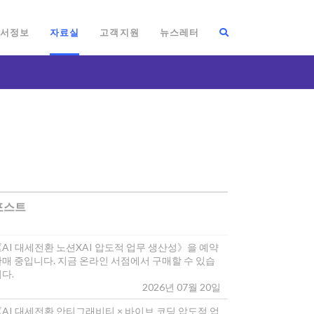
서정보
자료실
고객지원
뉴스레터
포스트
《AI 대세전환 노션XAI 압도적 업무 생산성》을 예약
판매 중입니다. 지금 온라인 서점에서 구매할 수 있습
다.
2026년 07월 20일
《AI 대세전환 안티그래비티 × 바이브 코딩 압도적 업