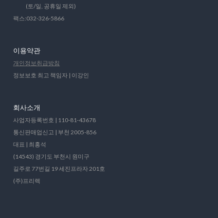
(토/일, 공휴일 제외)
팩스:032-326-5866
이용약관
개인정보취급방침
정보보호 최고 책임자 | 이강인
회사소개
사업자등록번호 | 110-81-43678
통신판매업신고 | 부천 2005-856
대표 | 최홍석
(14543) 경기도 부천시 원미구
길주로 77번길 19 세진프라자 201호
(주)프리렉