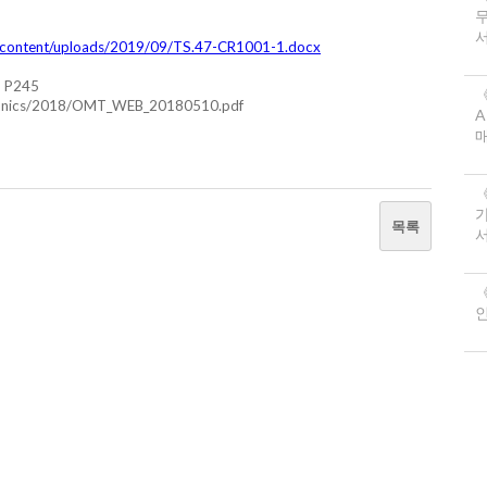
서
content/uploads/2019/09/TS.47-CR1001-1.docx
P245
《
echnics/2018/OMT_WEB_20180510.pdf
A
목록
서
《