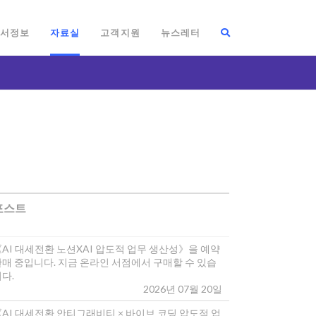
서정보
자료실
고객지원
뉴스레터
포스트
《AI 대세전환 노션XAI 압도적 업무 생산성》을 예약
판매 중입니다. 지금 온라인 서점에서 구매할 수 있습
다.
2026년 07월 20일
《AI 대세전환 안티그래비티 × 바이브 코딩 압도적 업