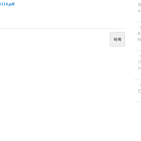
14.pdf
서
《
A
목록
서
《