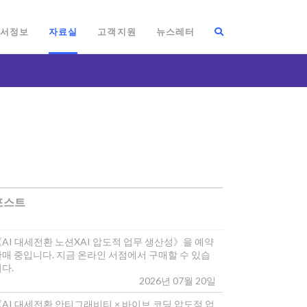
서정보
자료실
고객지원
뉴스레터
포스트
《AI 대세전환 노션XAI 압도적 업무 생산성》을 예약
판매 중입니다. 지금 온라인 서점에서 구매할 수 있습
다.
2026년 07월 20일
《AI 대세전환 안티그래비티 × 바이브 코딩 압도적 업