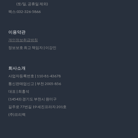
(토/일, 공휴일 제외)
팩스:032-326-5866
이용약관
개인정보취급방침
정보보호 최고 책임자 | 이강인
회사소개
사업자등록번호 | 110-81-43678
통신판매업신고 | 부천 2005-856
대표 | 최홍석
(14543) 경기도 부천시 원미구
길주로 77번길 19 세진프라자 201호
(주)프리렉