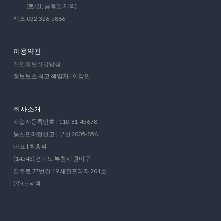
(토/일, 공휴일 제외)
팩스:032-326-5866
이용약관
개인정보취급방침
정보보호 최고 책임자 | 이강인
회사소개
사업자등록번호 | 110-81-43678
통신판매업신고 | 부천 2005-856
대표 | 최홍석
(14543) 경기도 부천시 원미구
길주로 77번길 19 세진프라자 201호
(주)프리렉