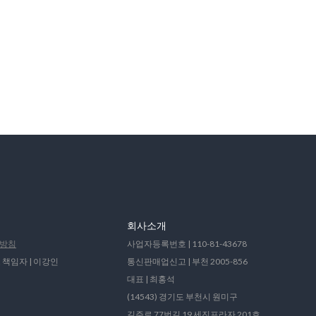
회사소개
방침
사업자등록번호 | 110-81-43678
 책임자 | 이강인
통신판매업신고 | 부천 2005-856
대표 | 최홍석
(14543) 경기도 부천시 원미구
길주로 77번길 19 세진프라자 201호