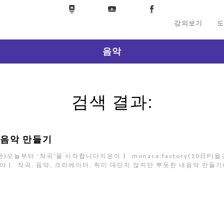
강의보기
도
음악
검색 결과:
내음악 만들기
부터 '작곡'을 시작합니다지은이 | monaca:factory(10日P)옮긴
47-3분야 | 작곡, 음악, 크리에이터, 취미 대단치 않지만 뿌듯한 내음악 만들