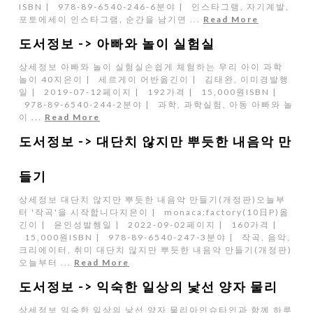
ISBN | 978-89-6540-246-6분야 | 인스타그램, 자기계발,
포토에세이 인스타그램, 순간을 남기면 ...
Read More
도서정보 -> 아빠와 놀이 실험실
상세정보 아빠와 놀이 실험실손쉽게 체험하는 우리 아이 과학
놀이 40지은이 | 세르게이 어반옮긴이 | 김태완, 이미경발행
일 | 2019-07-12페이지 | 192가격 | 15,000원ISBN |
978-89-6540-244-2분야 | 과학, 과학실험, 아동 아빠와 놀
이 ...
Read More
도서정보 -> 대단치 않지만 뿌듯한 내음악 만
들기
상세정보 대단치 않지만 뿌듯한 내음악 만들기(개정판)오늘부
터 '작곡'을 시작합니다지은이 | monaca:factory(10日P)옮
긴이 | 윤인성발행일 | 2022-09-02페이지 | 160가격 |
15,000원ISBN | 978-89-6540-247-3분야 | 작곡, 음악,
크리에이터, 취미 대단치 않지만 뿌듯한 내음악 만들기(개정판)
오늘부터 ...
Read More
도서정보 -> 익숙한 일상의 낯선 양자 물리
상세정보 익숙한 일상의 낯선 양자 물리아인슈타인과 함께 하루