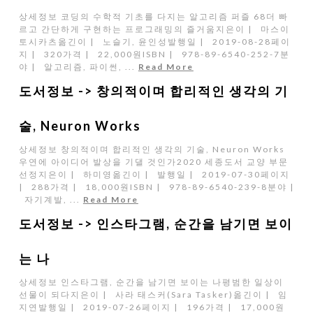
상세정보 코딩의 수학적 기초를 다지는 알고리즘 퍼즐 68더 빠
르고 간단하게 구현하는 프로그래밍의 즐거움지은이 | 마스이
토시카츠옮긴이 | 노슬기, 윤인성발행일 | 2019-08-28페이
지 | 320가격 | 22,000원ISBN | 978-89-6540-252-7분
야 | 알고리즘, 파이썬, ...
Read More
도서정보 -> 창의적이며 합리적인 생각의 기
술, Neuron Works
상세정보 창의적이며 합리적인 생각의 기술, Neuron Works
우연에 아이디어 발상을 기댈 것인가2020 세종도서 교양 부문
선정지은이 | 하미영옮긴이 | 발행일 | 2019-07-30페이지
| 288가격 | 18,000원ISBN | 978-89-6540-239-8분야 |
자기계발, ...
Read More
도서정보 -> 인스타그램, 순간을 남기면 보이
는 나
상세정보 인스타그램, 순간을 남기면 보이는 나평범한 일상이
선물이 되다지은이 | 사라 태스커(Sara Tasker)옮긴이 | 임
지연발행일 | 2019-07-26페이지 | 196가격 | 17,000원