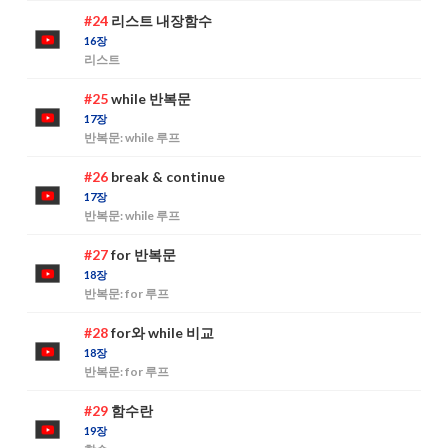
#24
리스트 내장함수
16장
리스트
#25
while 반복문
17장
반복문: while 루프
#26
break & continue
17장
반복문: while 루프
#27
for 반복문
18장
반복문: for 루프
#28
for와 while 비교
18장
반복문: for 루프
#29
함수란
19장