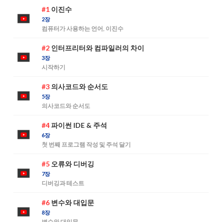
#1
이진수
2장
컴퓨터가 사용하는 언어, 이진수
#2
인터프리터와 컴파일러의 차이
3장
시작하기
#3
의사코드와 순서도
5장
의사코드와 순서도
#4
파이썬 IDE & 주석
6장
첫 번째 프로그램 작성 및 주석 달기
#5
오류와 디버깅
7장
디버깅과 테스트
#6
변수와 대입문
8장
변수와 대입문