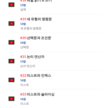
#18
파일 읽기 & 쓰기
12장
입력
#19
세 유형의 명령문
13장
세 유형의 명령문
#20
선택문과 조건문
14장
선택문
#21
논리 연산자
15장
논리 연산자
#22
리스트와 인덱스
16장
리스트
#23
리스트와 슬라이싱
16장
리스트