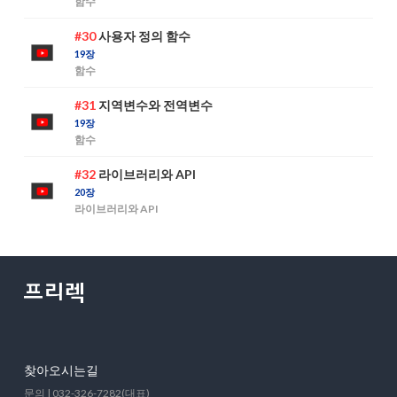
함수
#30
사용자 정의 함수
19장
함수
#31
지역변수와 전역변수
19장
함수
#32
라이브러리와 API
20장
라이브러리와 API
찾아오시는길
문의 | 032-326-7282(대표)