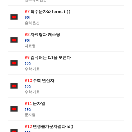
#7
특수문자와 format ( )
8장
출력 옵션
#8
자료형과 캐스팅
9장
자료형
#9
컴퓨터는 0.1을 모른다
10장
수학 기호
#10
수학 연산자
10장
수학 기호
#11
문자열
11장
문자열
#12
변경불가문자열과 id()