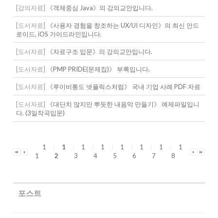
[강의자료]
《객체중심 Java》의 강의교안입니다.
[도서자료]
《사용자 경험을 창조하는 UX/UI 디자인》의 최신 안드
로이드, iOS 가이드라인입니다.
[도서자료]
《자료구조 입문》의 강의교안입니다.
[도서자료]
《PMP PRIDE(문제집)》 부록입니다.
[도서자료]
《루이비통도 넷플릭스처럼》 국내 기업 사례 PDF 자료
[도서자료]
《대단치 않지만 뿌듯한 내음악 만들기》 예제파일입니
다. (3일작곡입문)
1
1
1
1
1
1
1
1
1
2
3
4
5
6
7
8
포스트