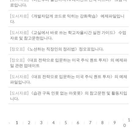
료입니다.
[도서자료]
《개발자답게 코드로 익히는 강화학습》 예제파일입니
다.
[도서자료]
《교실에서 바로 쓰는 학교자율시간 실전 가이드》 수업
자료 및 참고문헌입니다.
[정오표]
《노션하는 직장인의 정리법》정오표입니다.
[정오표]
《대표 전략으로 입문하는 미국 주식 퀀트 투자》의 예제파
일 관련 업데이트
[도서자료]
《대표 전략으로 입문하는 미국 주식 퀀트 투자》의 예제
파일입니다.
[도서자료]
《습관 구독 인풋 없는 아웃풋》의 참고문헌 및 활동지입
니다.
1
1
2
3
4
5
6
7
8
9
0