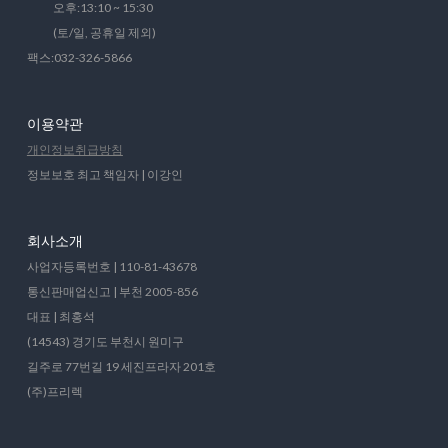
오후:13:10 ~ 15:30
(토/일, 공휴일 제외)
팩스:032-326-5866
이용약관
개인정보취급방침
정보보호 최고 책임자 | 이강인
회사소개
사업자등록번호 | 110-81-43678
통신판매업신고 | 부천 2005-856
대표 | 최홍석
(14543) 경기도 부천시 원미구
길주로 77번길 19 세진프라자 201호
(주)프리렉