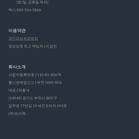
(토/일, 공휴일 제외)
팩스:032-326-5866
이용약관
개인정보취급방침
정보보호 최고 책임자 | 이강인
회사소개
사업자등록번호 | 110-81-43678
통신판매업신고 | 부천 2005-856
대표 | 최홍석
(14543) 경기도 부천시 원미구
길주로 77번길 19 세진프라자 201호
(주)프리렉