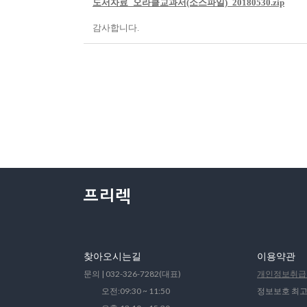
도서자료_오라클교과서(소스파일)_20180530.zip
감사합니다.
찾아오시는길
이용약관
문의 | 032-326-7282(대표)
개인정보취급
오전:09:30 ~ 11:50
정보보호 최고