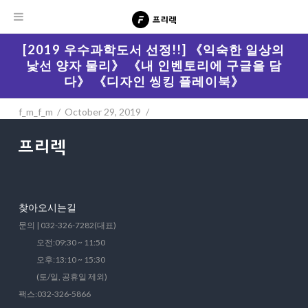
[2019 우수과학도서 선정!!] 《익숙한 일상의
낯선 양자 물리》 《내 인벤토리에 구글을 담
다》 《디자인 씽킹 플레이북》
f_m_f_m
October 29, 2019
찾아오시는길
문의 | 032-326-7282(대표)
오전:09:30 ~ 11:50
오후:13:10 ~ 15:30
(토/일, 공휴일 제외)
팩스:032-326-5866