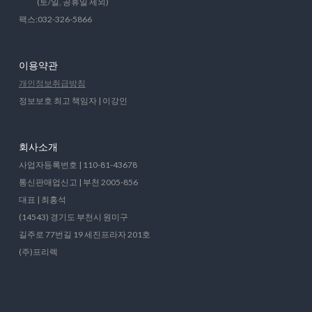
(토/일, 공휴일 제외)
팩스:032-326-5866
이용약관
개인정보취급방침
정보보호 최고 책임자 | 이강인
회사소개
사업자등록번호 | 110-81-43678
통신판매업신고 | 부천 2005-856
대표 | 최홍석
(14543) 경기도 부천시 원미구
길주로 77번길 19 세진프라자 201호
(주)프리렉