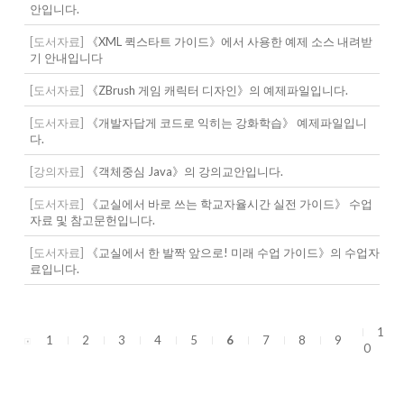
안입니다.
[도서자료]
《XML 퀵스타트 가이드》에서 사용한 예제 소스 내려받
기 안내입니다
[도서자료]
《ZBrush 게임 캐릭터 디자인》의 예제파일입니다.
[도서자료]
《개발자답게 코드로 익히는 강화학습》 예제파일입니
다.
[강의자료]
《객체중심 Java》의 강의교안입니다.
[도서자료]
《교실에서 바로 쓰는 학교자율시간 실전 가이드》 수업
자료 및 참고문헌입니다.
[도서자료]
《교실에서 한 발짝 앞으로! 미래 수업 가이드》의 수업자
료입니다.
1
1
2
3
4
5
6
7
8
9
0