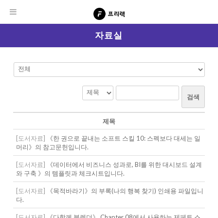
자료실
검색
제목
[도서자료]
《한 권으로 끝내는 소프트 스킬 10: 스펙보다 대세는 일
머리》의 참고문헌입니다.
[도서자료]
《데이터에서 비즈니스 성과로, BI를 위한 대시보드 설계
와 구축 》의 템플릿과 체크시트입니다.
[도서자료]
《목적바라기》의 부록(나의 행복 찾기) 인쇄용 파일입니
다.
[도서자료]
《다함께 블렌더》 Chapter 08에서 사용하는 제페토 스