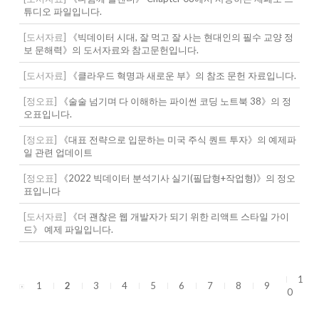
튜디오 파일입니다.
[도서자료]
《빅데이터 시대, 잘 먹고 잘 사는 현대인의 필수 교양 정
보 문해력》의 도서자료와 참고문헌입니다.
[도서자료]
《클라우드 혁명과 새로운 부》의 참조 문헌 자료입니다.
[정오표]
《술술 넘기며 다 이해하는 파이썬 코딩 노트북 38》의 정
오표입니다.
[정오표]
《대표 전략으로 입문하는 미국 주식 퀀트 투자》의 예제파
일 관련 업데이트
[정오표]
《2022 빅데이터 분석기사 실기(필답형+작업형)》의 정오
표입니다
[도서자료]
《더 괜찮은 웹 개발자가 되기 위한 리액트 스타일 가이
드》 예제 파일입니다.
1
1
2
3
4
5
6
7
8
9
0