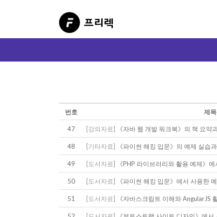
번호
제목
47
[강의자료]
《자바 웹 개발 워크북》의 책 요약
48
[기타자료]
《파이썬 해킹 입문》의 예제 실습과
49
[도서자료]
《PHP 라이브러리와 활용 예제》에
50
[도서자료]
《파이썬 해킹 입문》에서 사용한 
51
[도서자료]
《자바스크립트 이해와 AngularJ
52
[도서자료]
《부트스트랩 사이트 디자인》에서 