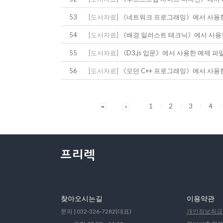
53
[도서자료]
《네트워크 프로그래밍》에서 사용한
54
[도서자료]
《배경 일러스트 테크닉》에서 사용한
55
[도서자료]
《D3.js 입문》에서 사용한 예제 
56
[도서자료]
《모던 C++ 프로그래밍》에서 사용
1
2
3
4
찾아오시는길
이용약관
문의 | 032-326-7282(대표)
개인정보취급