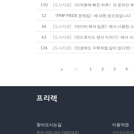
150
[도서자료]
《미적분에 빠진 하루》의 온라인 부
12
《PMP PRIDE 문제집》에 대한 정오표입니다
66
[도서자료]
《데이터 해석 입문》에서 사용한 
63
[도서자료]
《안드로이드 센서 이야기》에서 사
136
[도서자료]
《인생에도 수학처럼 답이 있다면》
1
2
3
4
찾아오시는길
이용약관
문의 | 032-326-7282(대표)
개인정보취급