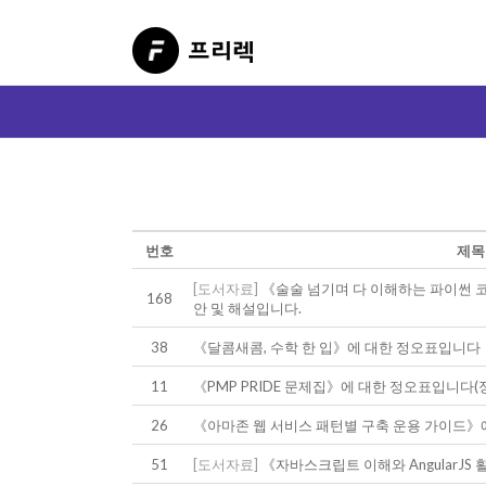
번호
제목
[도서자료]
《술술 넘기며 다 이해하는 파이썬 코딩
168
안 및 해설입니다.
38
《달콤새콤, 수학 한 입》에 대한 정오표입니다
11
《PMP PRIDE 문제집》에 대한 정오표입니다(
26
《아마존 웹 서비스 패턴별 구축 운용 가이드》
51
[도서자료]
《자바스크립트 이해와 AngularJ