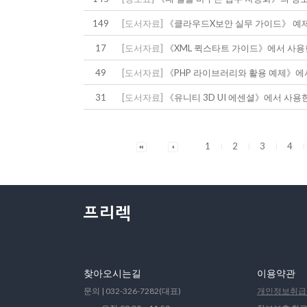
149
[도서자료]
《클라우드X보안 실무 가이드》 예제
17
[도서자료]
《XML 퀵스타트 가이드》에서 사용
49
[도서자료]
《PHP 라이브러리와 활용 예제》에
31
[도서자료]
《유니티 3D UI 에센셜》에서 사용
1
2
3
4
찾아오시는길
이용약관
문의 | 032-326-7282(대표)
개인정보취급