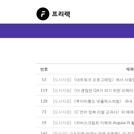
번호
제목
53
[도서자료]
《네트워크 프로그래밍》에서 사용한
119
[도서자료]
《더 괜찮은 QA가 되기 위한 프랙
128
[도서자료]
《루이비통도 넷플릭스처럼》 국내 기
73
[도서자료]
《C 언어 정복 리얼 교과서》의 예
59
[도서자료]
《자바스크립트 이해와 AngularJ
145
[정오표]
《내 일을 바꾸는 업무 자동화》의 정